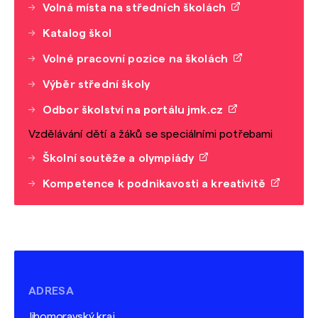
Volná místa na středních školách
Katalog škol
Volné pracovní pozice na školách
Výběr střední školy
Odbor školství na portálu jmk.cz
Vzdělávání dětí a žáků se speciálními potřebami
Školní soutěže a olympiády
Kompetence k podnikavosti a kreativitě
ADRESA
Jihomoravský kraj