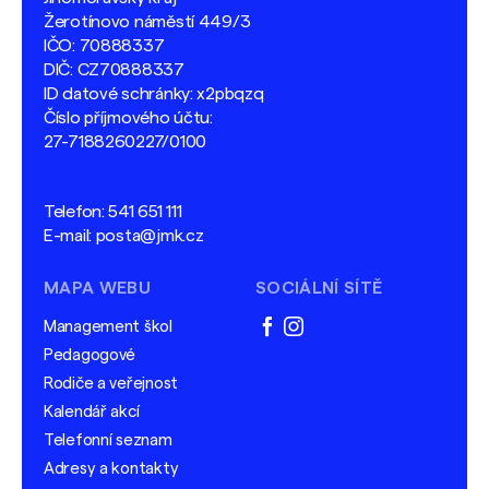
Žerotínovo náměstí 449/3
IČO: 70888337
DIČ: CZ70888337
ID datové schránky: x2pbqzq
Číslo příjmového účtu:
27-7188260227/0100
Telefon:
541 651 111
E-mail:
posta@jmk.cz
MAPA WEBU
SOCIÁLNÍ SÍTĚ
Management škol
facebook
instagram
Pedagogové
Rodiče a veřejnost
Kalendář akcí
Telefonní seznam
Adresy a kontakty