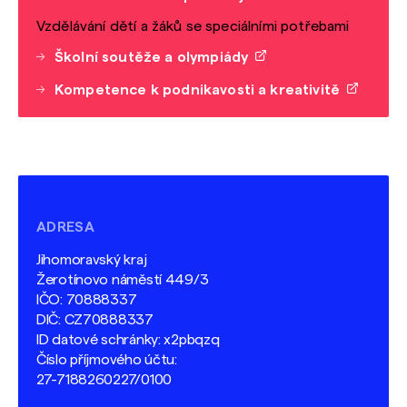
Vzdělávání dětí a žáků se speciálními potřebami
Školní soutěže a olympiády
Kompetence k podnikavosti a kreativitě
ADRESA
Jihomoravský kraj
Žerotínovo náměstí 449/3
IČO: 70888337
DIČ: CZ70888337
ID datové schránky: x2pbqzq
Číslo příjmového účtu:
27-7188260227/0100