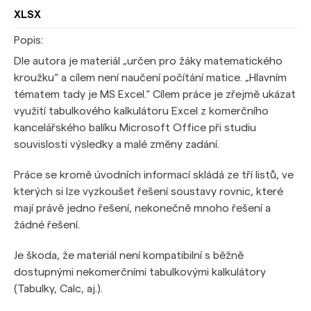
XLSX
Popis:
Dle autora je materiál „určen pro žáky matematického
kroužku“ a cílem není naučení počítání matice. „Hlavním
tématem tady je MS Excel.“ Cílem práce je zřejmě ukázat
využití tabulkového kalkulátoru Excel z komerčního
kancelářského balíku Microsoft Office při studiu
souvislosti výsledky a malé změny zadání.
Práce se kromě úvodních informací skládá ze tří listů, ve
kterých si lze vyzkoušet řešení soustavy rovnic, které
mají právě jedno řešení, nekonečně mnoho řešení a
žádné řešení.
Je škoda, že materiál není kompatibilní s běžně
dostupnými nekomerčními tabulkovými kalkulátory
(Tabulky, Calc, aj.).