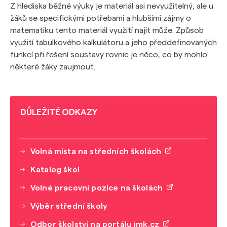
Z hlediska běžné výuky je materiál asi nevyužitelný, ale u
žáků se specifickými potřebami a hlubšími zájmy o
matematiku tento materiál využití najít může. Způsob
využití tabulkového kalkulátoru a jeho předdefinovaných
funkcí při řešení soustavy rovnic je něco, co by mohlo
některé žáky zaujmout.
DŮLEŽITÉ ODKAZY
Volná místa na středních školách
Katalog škol
Volné pracovní pozice na školách
Výběr střední školy
Odbor školství na portálu jmk.cz