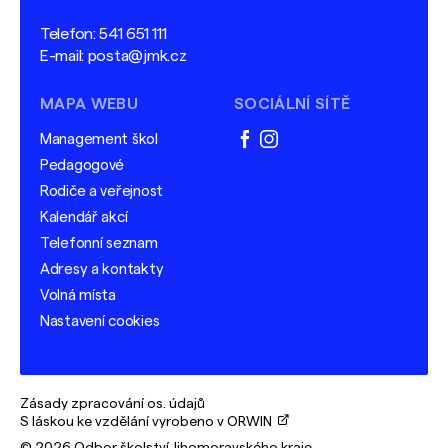
Telefon:
541 651 111
E-mail:
posta@jmk.cz
MAPA WEBU
SOCIÁLNÍ SÍTĚ
Management škol
facebook
instagram
Pedagogové
Rodiče a veřejnost
Kalendář akcí
Telefonní seznam
Adresy a kontakty
Volná místa
Nastavení cookies
Zásady zpracování os. údajů
S láskou ke vzdělání vyrobeno v ORWIN
© 2026 Odbor školství Jihomoravského kraje