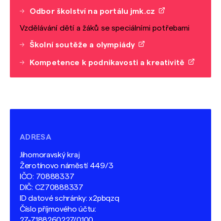
Odbor školství na portálu jmk.cz
Vzdělávání dětí a žáků se speciálními potřebami
Školní soutěže a olympiády
Kompetence k podnikavosti a kreativitě
ADRESA
Jihomoravský kraj
Žerotínovo náměstí 449/3
IČO: 70888337
DIČ: CZ70888337
ID datové schránky: x2pbqzq
Číslo příjmového účtu:
27-7188260227/0100