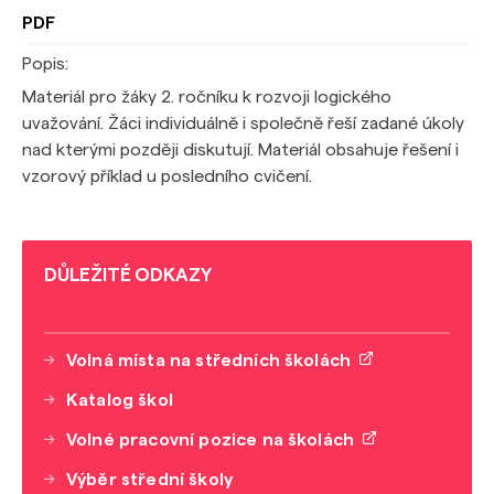
PDF
Popis:
Materiál pro žáky 2. ročníku k rozvoji logického
uvažování. Žáci individuálně i společně řeší zadané úkoly
nad kterými později diskutují. Materiál obsahuje řešení i
vzorový příklad u posledního cvičení.
DŮLEŽITÉ ODKAZY
Volná místa na středních školách
Katalog škol
Volné pracovní pozice na školách
Výběr střední školy