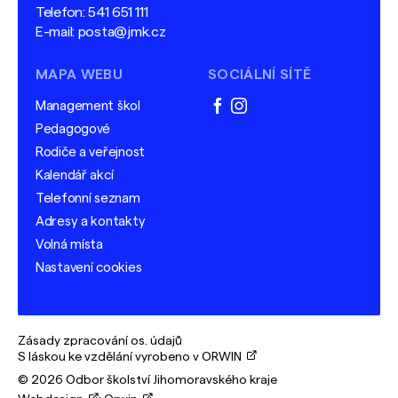
Telefon:
541 651 111
E-mail:
posta@jmk.cz
MAPA WEBU
SOCIÁLNÍ SÍTĚ
Management škol
facebook
instagram
Pedagogové
Rodiče a veřejnost
Kalendář akcí
Telefonní seznam
Adresy a kontakty
Volná místa
Nastavení cookies
Zásady zpracování os. údajů
S láskou ke vzdělání vyrobeno v ORWIN
© 2026 Odbor školství Jihomoravského kraje