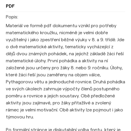
PDF
Popis:
Materiál ve formě pdf dokumentu vznikl pro potřeby
matematického kroužku, nicméně je velmi dobře
využitelný i jako zpestření běžné výuky v 8. a 9. třídě. Jde
o dvě matematické aktivity, tematicky vycházející z
dějů dvou známých pohádek, na jejichž základě žáci řeší
matematické úlohy. První pohádka a aktivity na ní
založené jsou určeny pro žáky 8. nebo 9. ročníku. Úlohy,
které žáci řeší jsou zaměřeny na objem válce,
Pythagorovu větu a jednoduché rovnice. Druhá pohádka
ve svých úkolech zahrnuje výpočty členů postupného
poměru a rovnice a jejich soustavy. Obě předložené
aktivity jsou zajímavé, pro žáky přitažlivé a zvolený
rámec je velmi motivační. Obě aktivity lze pojmout i jako
týmovou hru.
Po formální stránce je diskutabilní volba fontu, který je