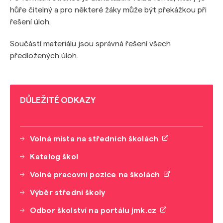
hůře čitelný a pro některé žáky může být překážkou při
řešení úloh.
Součástí materiálu jsou správná řešení všech
předložených úloh.
DŮLEŽITÉ ODKAZY
Volná místa na středních školách
Katalog škol
Volné pracovní pozice na školách
Výběr střední školy
Odbor školství na portálu jmk.cz