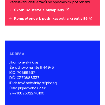
Vzdělávání dětí a žáků se speciálními potřebami
Školní soutěže a olympiády
Kompetence k podnikavosti a kreativitě
ADRESA
Jihomoravský kraj
Žerotínovo náměstí 449/3
IČO: 70888337
DIČ: CZ70888337
ID datové schránky: x2pbqzq
Číslo příjmového účtu:
27-7188260227/0100