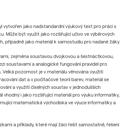
 vytvořen jako nadstandardní výukový text pro práci s
 Může být využit jako rozšiřující učivo ve výběrových
h, případně jako materiál k samostudiu pro nadané žáky.
avami, zejména soustavou dvojkovou a šestnáctkovou,
mezi soustavami a analogické fungování pravidel pro
h. Velká pozornost je v materiálu věnována využití
cování dat a v počítačové teorii barev, materiál se
ování a využití číselných soustav v jednodušších
l vhodný i jako rozšiřující materiál pro výuku informatiky,
rnující matematická východiska ve výuce informatiky a
ami a příklady, které mají žáci řešit samostatně, řešení