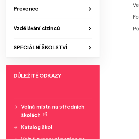
Ve
Prevence
Fo
Vzdělávání cizinců
Po
SPECIÁLNÍ ŠKOLSTVÍ
DŮLEŽITÉ ODKAZY
Volná místa na středních
školách
Katalog škol