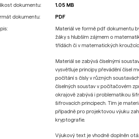
likost dokumentu:
1.05 MB
rmát dokumentu:
PDF
pis:
Materiál ve formě pdf dokumentu byl
žáky s hlubším zájmem o matematiku.
třídách či v matematických kroužcíc
Materiál se zabývá číselnými soust
vysvětluje principy převádění čísel 
počítání s čísly v různých soustavác
číselných soustav v počítačovém zpra
okrajově zabývá i problematikou šifr
šifrovacích principech. Tím je materiá
případně pro projektovou výuku zah
kryptografie.
Výukový text je vhodně doplněn otázk