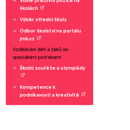
Volné pracovní pozice na
školách
Výběr střední školy
Odbor školství na portálu
jmk.cz
Vzdělávání dětí a žáků se
speciálními potřebami
Školní soutěže a olympiády
Kompetence k
podnikavosti a kreativitě