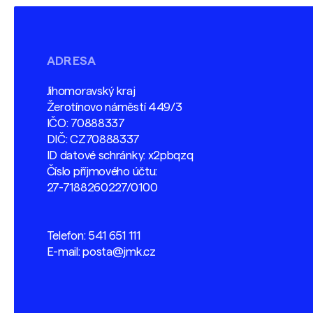
ADRESA
Jihomoravský kraj
Žerotínovo náměstí 449/3
IČO: 70888337
DIČ: CZ70888337
ID datové schránky: x2pbqzq
Číslo příjmového účtu:
27-7188260227/0100
Telefon:
541 651 111
E-mail:
posta@jmk.cz