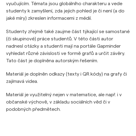
vyučujícím. Témata jsou globálního charakteru a vede
studenty k zamyšlení, zda jejich pohled je či není (a do
jaké míry) zkreslen informacemi z médií.
Studenty zřejmě také zaujme část týkající se samostané
(či skupinové) práce studentů. V této části autor
nadnesl otázky a studenti mají na portále Gapminder
vyhledat různé závislosti ve formě grafů a určit závěry.
Tato část je doplněna autorským řešením.
Materiál je doplněn odkazy (texty i QR kódy) na grafy či
zajímavá videa.
Materiál je využitelný nejen v matematice, ale např. i v
občanské výchově, v základu sociálních věd či v
podobných předmětech.