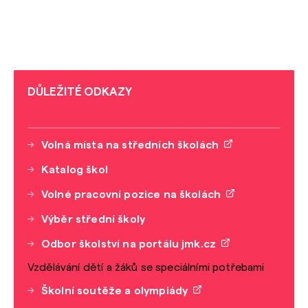
DŮLEŽITÉ ODKAZY
Volná místa na středních školách
Katalog škol
Volné pracovní pozice na školách
Výběr střední školy
Odbor školství na portálu jmk.cz
Vzdělávání dětí a žáků se speciálními potřebami
Školní soutěže a olympiády