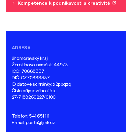
Kompetence k podnikavosti a kreativitě
ADRESA
Jihomoravský kraj
Žerotínovo náměstí 449/3
IČO: 70888337
DIČ: CZ70888337
ID datové schránky: x2pbqzq
Číslo příjmového účtu:
27-7188260227/0100
Telefon:
541 651 111
E-mail:
posta@jmk.cz