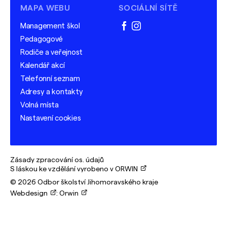
MAPA WEBU
SOCIÁLNÍ SÍTĚ
Management škol
facebook
instagram
Pedagogové
Rodiče a veřejnost
Kalendář akcí
Telefonní seznam
Adresy a kontakty
Volná místa
Nastavení cookies
Zásady zpracování os. údajů
S láskou ke vzdělání vyrobeno v ORWIN
© 2026 Odbor školství Jihomoravského kraje
Webdesign
:
Orwin