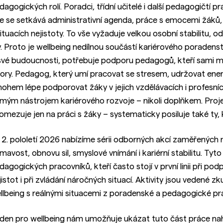
dagogických rolí. Poradci, třídní učitelé i další pedagogičtí pr
e se setkává administrativní agenda, práce s emocemi žáků, 
situacích nejistoty. To vše vyžaduje velkou osobní stabilitu, 
ly. Proto je wellbeing nedílnou součástí kariérového poradens
své budoucnosti, potřebuje podporu pedagogů, kteří sami ma
ory. Pedagog, který umí pracovat se stresem, udržovat energii
ohem lépe podporovat žáky v jejich vzdělávacích i profesníc
ímým nástrojem kariérového rozvoje – nikoli doplňkem. Pro
omezuje jen na práci s žáky – systematicky posiluje také ty,
 2. pololetí 2026 nabízíme sérii odborných akcí zaměřených n
ímavost, obnovu sil, smyslové vnímání i kariérní stabilitu. T
dagogických pracovníků, kteří často stojí v první linii při po
jistot i při zvládání náročných situací. Aktivity jsou vedené z
llbeing s reálnými situacemi z poradenské a pedagogické pr
den pro wellbeing nám umožňuje ukázat tuto část práce nahla