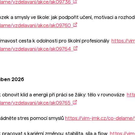
lame/vzdelavani/akce/ak09736
zek a smysly ve škole: jak podpořit učení, motivaci a rozho
lame/vzdelavani/akce/ak09760
ímavost cesta k odolnosti pro školní profesionály
https://vi
lame/vzdelavani/akce/ak09764
ben 2026
k obnovit klid a energii při práci se žáky: tělo v rovnováze
htt
lame/vzdelavani/akce/ak09765
ládněte stres pomocí smyslů
https://vim-jmk.cz/co-delame
k pracovat s kariérní změnou: stabilita, síla a flow
https://vi