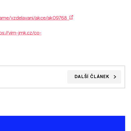
elame/vzdelavani/akce/ak09768
ps://vim-jmk.cz/co-
DALŠÍ ČLÁNEK