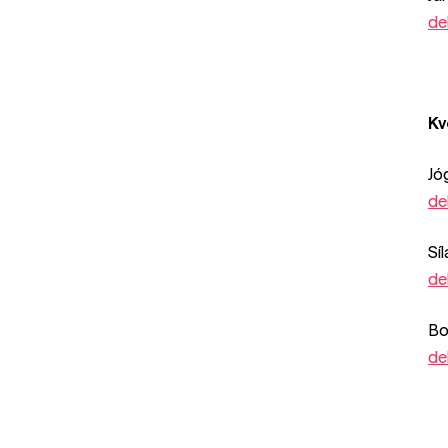
de
Kv
Jó
de
Sí
de
Bo
de