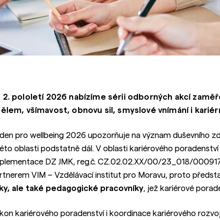
 2. pololetí 2026 nabízíme sérii odborných akcí zaměř
tělem, všímavost, obnovu sil, smyslové vnímání i kariérn
den pro wellbeing 2026 upozorňuje na význam duševního zdra
této oblasti podstatně dál. V oblasti kariérového poradenství
plementace DZ JMK, reg.č. CZ.02.02.XX/00/23_018/0009176
rtnerem VIM – Vzdělávací institut pro Moravu, proto představu
ky, ale také pedagogické pracovníky
, jež kariérové porad
kon kariérového poradenství i koordinace kariérového rozvoj