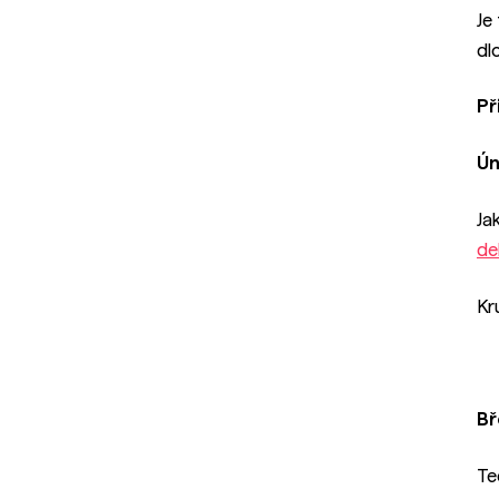
Je
dl
Př
Ún
Ja
de
Kr
Bř
Te