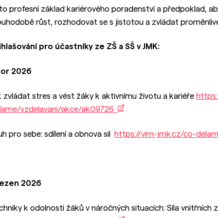
 to profesní základ kariérového poradenství a předpoklad, aby
ouhodobě růst, rozhodovat se s jistotou a zvládat proměnl
ihlašování pro účastníky ze ZŠ a SŠ v JMK:
or 2026
k zvládat stres a vést žáky k aktivnímu životu a kariéře
https:
lame/vzdelavani/akce/ak09726
uh pro sebe: sdílení a obnova sil
https://vim-jmk.cz/co-del
ezen 2026
chniky k odolnosti žáků v náročných situacích: Síla vnitřních 