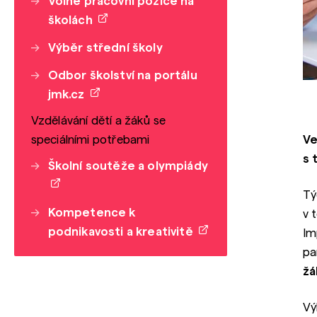
Volné pracovní pozice na
školách
Výběr střední školy
Odbor školství na portálu
jmk.cz
Vzdělávání dětí a žáků se
speciálními potřebami
Ve
s 
Školní soutěže a olympiády
Tý
Kompetence k
v 
podnikavosti a kreativitě
Im
pa
žá
Vý