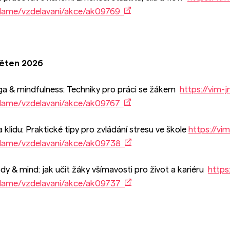
lame/vzdelavani/akce/ak09769
ěten 2026
ga & mindfulness: Techniky pro práci se žákem
https://vim-
lame/vzdelavani/akce/ak09767
la klidu: Praktické tipy pro zvládání stresu ve škole
https://vi
lame/vzdelavani/akce/ak09738
dy & mind: jak učit žáky všímavosti pro život a kariéru
https
lame/vzdelavani/akce/ak09737