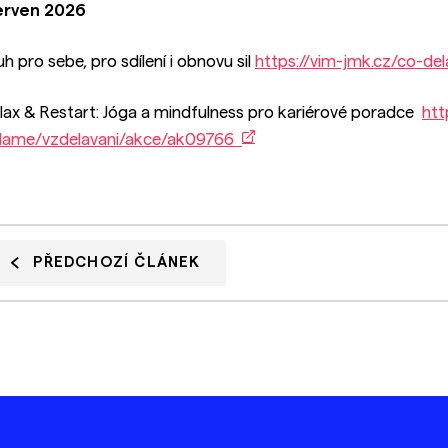
rven 2026
uh pro sebe, pro sdílení i obnovu sil
https://vim-jmk.cz/co-d
lax & Restart: Jóga a mindfulness pro kariérové poradce
htt
lame/vzdelavani/akce/ak09766
PŘEDCHOZÍ ČLÁNEK