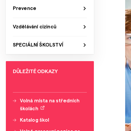
Prevence
Vzdělávání cizinců
SPECIÁLNÍ ŠKOLSTVÍ
DŮLEŽITÉ ODKAZY
Volná místa na středních
školách
Katalog škol