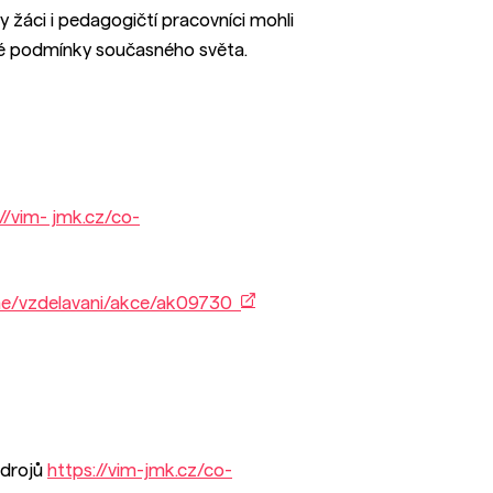
 žáci i pedagogičtí pracovníci mohli
ivé podmínky současného světa.
//vim- jmk.cz/co-
ame/vzdelavani/akce/ak09730
zdrojů
https://vim-jmk.cz/co-