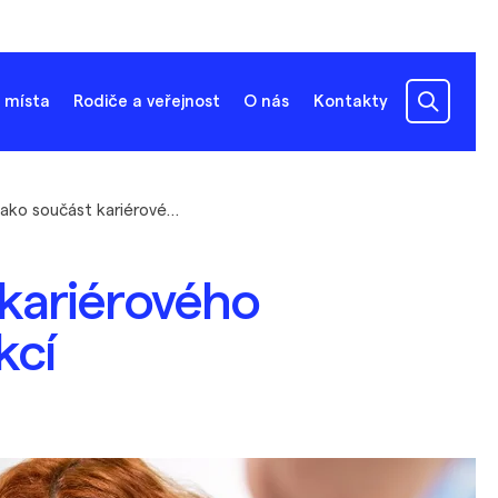
 místa
Rodiče a veřejnost
O nás
Kontakty
Wellbeing jako součást kariérového poradenství - nabídka akcí
 kariérového
kcí