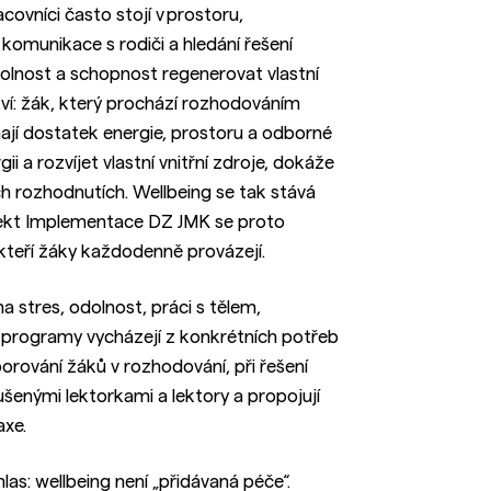
acovníci často stojí v prostoru,
komunikace s rodiči a hledání řešení
odolnost a schopnost regenerovat vlastní
tví: žák, který prochází rozhodováním
jí dostatek energie, prostoru a odborné
 a rozvíjet vlastní vnitřní zdroje, dokáže
h rozhodnutích. Wellbeing se tak stává
jekt Implementace DZ JMK se proto
 kteří žáky každodenně provázejí.
a stres, odolnost, práci s tělem,
yto programy vycházejí z konkrétních potřeb
dporování žáků v rozhodování, při řešení
kušenými lektorkami a lektory a propojují
axe.
s: wellbeing není „přidávaná péče“.