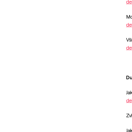
de
Mo
de
Vš
de
Du
Ja
de
Zv
Ja