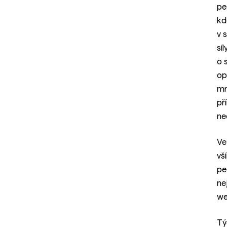
pe
kd
v 
sí
o 
op
mn
př
ne
Ve
vš
pe
ne
we
Tý