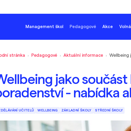
Management škol
Pedagogové
Akce
Volná
odní stránka
Pedagogové
Aktuální informace
Wellbeing jako součást
oradenství - nabídka a
ZDĚLÁVÁNÍ UČITELŮ
WELLBEING
ZÁKLADNÍ ŠKOLY
STŘEDNÍ ŠKOLY