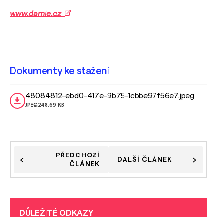
www.damie.cz
Dokumenty ke stažení
48084812-ebd0-417e-9b75-1cbbe97f56e7.jpeg
JPEG
248.69 KB
PŘEDCHOZÍ
DALŠÍ ČLÁNEK
ČLÁNEK
DŮLEŽITÉ ODKAZY