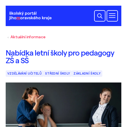
Aktuální informace
Nabídka letní školy pro pedagogy
ZŠ a SŠ
VZDĚLÁVÁNÍ UČITELŮ
STŘEDNÍ ŠKOLY
ZÁKLADNÍ ŠKOLY