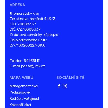
ADRESA
Jihomoravský kraj
Žerotínovo náměstí 449/3
IČO: 70888337
DIČ: CZ70888337
ID datové schránky: x2pbqzq
Číslo příjmového účtu:
27-7188260227/0100
Telefon:
541 651 111
E-mail:
posta@jmk.cz
MAPA WEBU
SOCIÁLNÍ SÍTĚ
Management škol
facebook
instagram
Pedagogové
Rodiče a veřejnost
Kalendář akcí