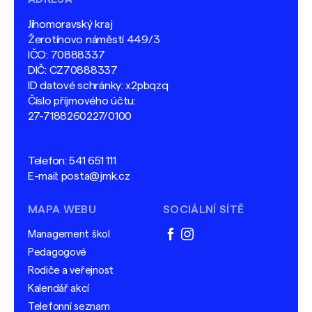
Jihomoravský kraj
Žerotínovo náměstí 449/3
IČO: 70888337
DIČ: CZ70888337
ID datové schránky: x2pbqzq
Číslo příjmového účtu:
27-7188260227/0100
Telefon:
541 651 111
E-mail:
posta@jmk.cz
MAPA WEBU
SOCIÁLNÍ SÍTĚ
Management škol
facebook
instagram
Pedagogové
Rodiče a veřejnost
Kalendář akcí
Telefonní seznam