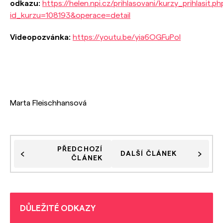
odkazu:
https://helen.npi.cz/prihlasovani/kurzy_prihlasit.ph
id_kurzu=108193&operace=detail
Videopozvánka:
https://youtu.be/yia6OGFuPoI
Marta Fleischhansová
PŘEDCHOZÍ
DALŠÍ ČLÁNEK
ČLÁNEK
DŮLEŽITÉ ODKAZY