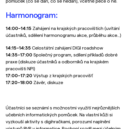
pomůcek (co se daří, co se nedaří), včetně péče o ně.
Harmonogram:
14:00–14:15
Zahájení na krajských pracovištích (uvítání
účastníků, sdělení harmonogramu akce, průběhu akce...)
14:15–14:35
Celostátní zahájení DIGI roadshow
14:35–17:00
Společný program, sdílení příkladů dobré
praxe (diskuze účastníků a odborníků na krajském
pracovišti NPI)
17:00–17:20
Výstup z krajských pracovišť
17:20–18:00
Závěr, diskuze
Účastníci se seznámí s možnostmi využití nejrůznějších
učebních informatických pomůcek. Na vlastní kůži si
vyzkouší aktivity s digihračkami, porozumí naplnění
výstupů RVP v informatice. Pochopí rozdíl mezi účelným