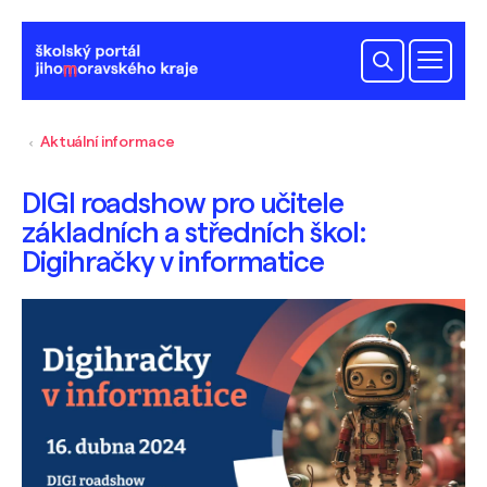
Aktuální informace
DIGI roadshow pro učitele
základních a středních škol:
Digihračky v informatice