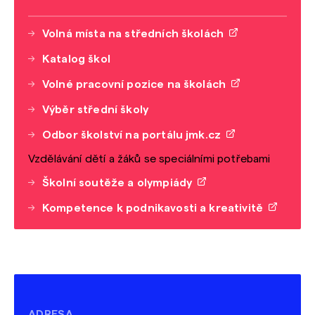
Volná místa na středních školách
Katalog škol
Volné pracovní pozice na školách
Výběr střední školy
Odbor školství na portálu jmk.cz
Vzdělávání dětí a žáků se speciálními potřebami
Školní soutěže a olympiády
Kompetence k podnikavosti a kreativitě
ADRESA