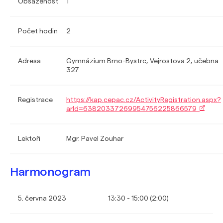
Obsazenost
1
Počet hodin
2
Adresa
Gymnázium Brno-Bystrc, Vejrostova 2, učebna
327
Registrace
https://kap.cepac.cz/ActivityRegistration.aspx?
arId=63820337269954756225866579
Lektoři
Mgr. Pavel Zouhar
Harmonogram
5. června 2023
13:30 - 15:00 (2:00)