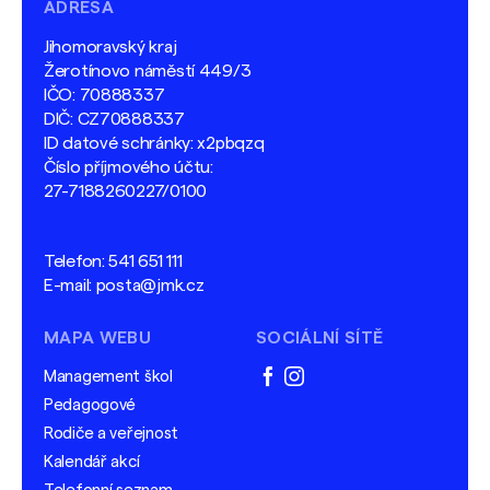
ADRESA
Jihomoravský kraj
Žerotínovo náměstí 449/3
IČO: 70888337
DIČ: CZ70888337
ID datové schránky: x2pbqzq
Číslo příjmového účtu:
27-7188260227/0100
Telefon:
541 651 111
E-mail:
posta@jmk.cz
MAPA WEBU
SOCIÁLNÍ SÍTĚ
Management škol
facebook
instagram
Pedagogové
Rodiče a veřejnost
Kalendář akcí