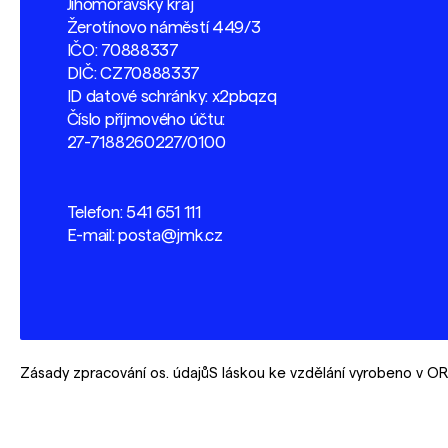
Jihomoravský kraj
Žerotínovo náměstí 449/3
IČO: 70888337
DIČ: CZ70888337
ID datové schránky: x2pbqzq
Číslo příjmového účtu:
27-7188260227/0100
Telefon:
541 651 111
E-mail:
posta@jmk.cz
Zásady zpracování os. údajů
S láskou ke vzdělání vyrobeno v 