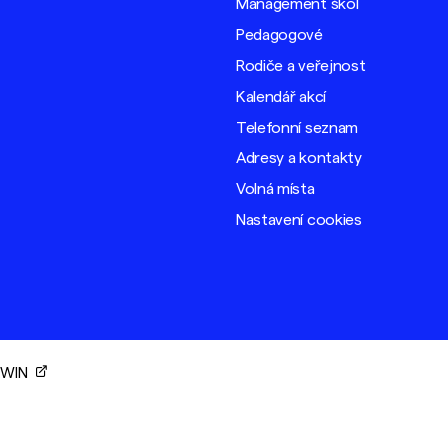
Management škol
Pedagogové
Rodiče a veřejnost
Kalendář akcí
Telefonní seznam
Adresy a kontakty
Volná místa
Nastavení cookies
ORWIN