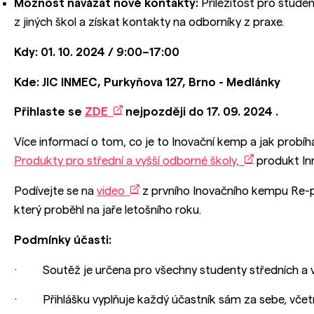
Možnost navázat nové kontakty:
Příležitost pro studen
z jiných škol a získat kontakty na odborníky z praxe.
Kdy: 01. 10. 2024 / 9:00–17:00
Kde: JIC INMEC, Purkyňova 127, Brno - Medlánky
Přihlaste se
ZDE
nejpozději do 17. 09. 2024
.
Více informací o tom, co je to Inovační kemp a jak probíh
Produkty pro střední a vyšší odborné školy,
produkt In
Podívejte se na
video
z prvního Inovačního kempu Re-p
který proběhl na jaře letošního roku.
Podmínky účasti:
· Soutěž je určena pro všechny studenty středních a v
· Přihlášku vyplňuje každý účastník sám za sebe, včet