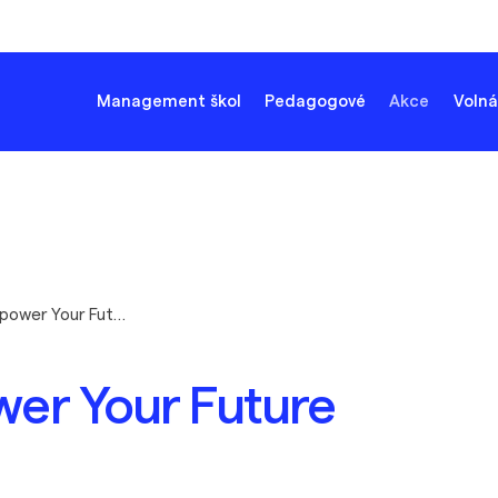
Management škol
Pedagogové
Akce
Volná
Inovační kemp Re-power Your Future
wer Your Future