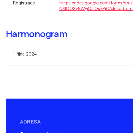
Registrace
https://docs.google.com/forms/d
NXIOOSy6WyjQLiOszPjQ/closedfo
Harmonogram
1. října 2024
ADRESA