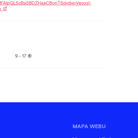
/e/1FAIpQLScBa58DZHaaC8onT6qydvpVeoxzl-
rm
9 - 17 (8)
MAPA WEBU