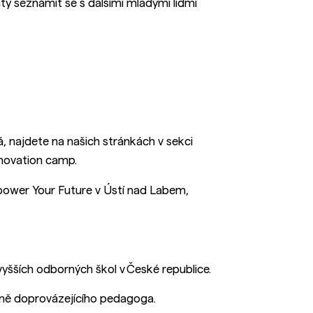
ty seznámit se s dalšími mladými lidmi
á, najdete na našich stránkách v sekci
novation camp.
ower Your Future v Ústí nad Labem,
yšších odborných škol v České republice.
ně doprovázejícího pedagoga.