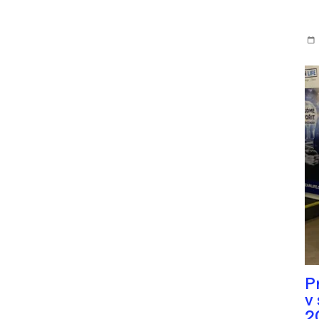
P
v
2