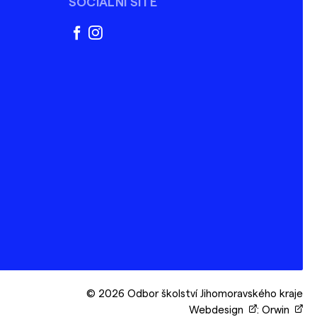
SOCIÁLNÍ SÍTĚ
facebook
instagram
© 2026 Odbor školství Jihomoravského kraje
Webdesign
:
Orwin