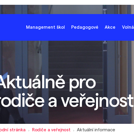
Management škol
Pedagogové
Akce
Volná
Aktuálně pro
rodiče a veřejnost
odní stránka
Rodiče a veřejnost
Aktuální informace