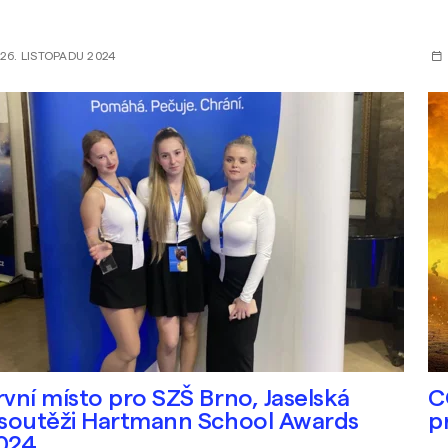
26. LISTOPADU 2024
rvní místo pro SZŠ Brno, Jaselská
C
 soutěži Hartmann School Awards
p
024