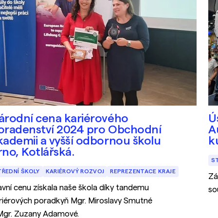
árodní cena kariérového
Ú
oradenství 2024 pro Obchodní
A
kademii a vyšší odbornou školu
k
rno, Kotlářská.
S
TŘEDNÍ ŠKOLY
KARIÉROVÝ ROZVOJ
REPREZENTACE KRAJE
Zá
avní cenu získala naše škola díky tandemu
so
riérových poradkyň Mgr. Miroslavy Smutné
Mgr. Zuzany Adamové.