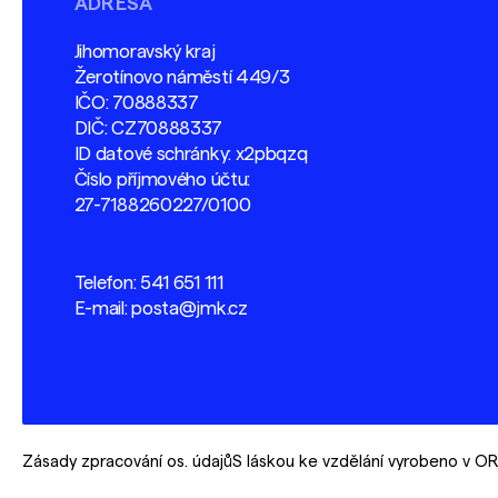
ADRESA
Jihomoravský kraj
Žerotínovo náměstí 449/3
IČO: 70888337
DIČ: CZ70888337
ID datové schránky: x2pbqzq
Číslo příjmového účtu:
27-7188260227/0100
Telefon:
541 651 111
E-mail:
posta@jmk.cz
Zásady zpracování os. údajů
S láskou ke vzdělání vyrobeno v 