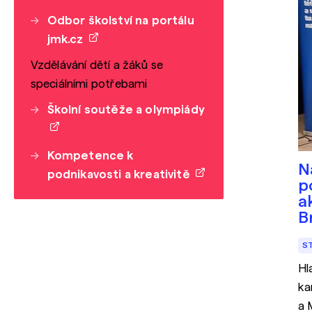
Odbor školství na portálu
jmk.cz
Vzdělávání dětí a žáků se
speciálními potřebami
Školní soutěže a olympiády
Kompetence k
N
podnikavosti a kreativitě
p
a
B
S
Hl
ka
a 