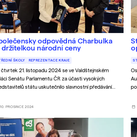
polečensky odpovědná Charbulka
S
e držitelkou národní ceny
o
TŘEDNÍ ŠKOLY
REPREZENTACE KRAJE
S
 čtvrtek 21. listopadu 2024 se ve Valdštejnském
Os
láci Senátu Parlamentu ČR za účasti vysokých
Au
edstavitelů státu uskutečnilo slavnostní předávání
po
rodních cen ČR.
10. PROSINCE 2024