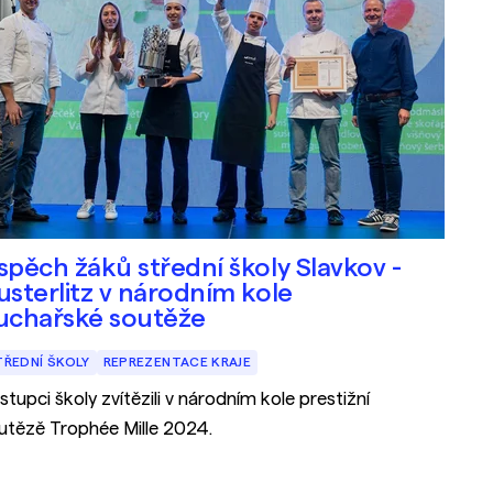
spěch žáků střední školy Slavkov -
usterlitz v národním kole
uchařské soutěže
TŘEDNÍ ŠKOLY
REPREZENTACE KRAJE
stupci školy zvítězili v národním kole prestižní
utězě Trophée Mille 2024.