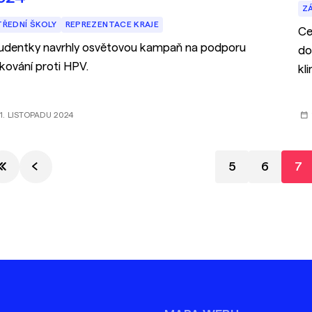
Z
TŘEDNÍ ŠKOLY
REPREZENTACE KRAJE
Ce
udentky navrhly osvětovou kampaň na podporu
do
kování proti HPV.
kl
1. LISTOPADU 2024
5
6
7