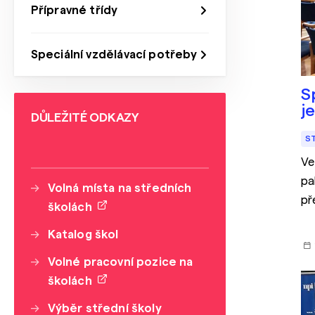
Přípravné třídy
Speciální vzdělávací potřeby
S
j
DŮLEŽITÉ ODKAZY
S
Ve
pa
Volná místa na středních
př
školách
Ná
Katalog škol
Volné pracovní pozice na
školách
Výběr střední školy