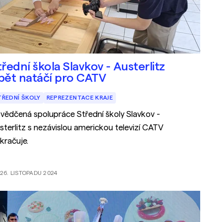
třední škola Slavkov - Austerlitz
pět natáčí pro CATV
TŘEDNÍ ŠKOLY
REPREZENTACE KRAJE
vědčená spolupráce Střední školy Slavkov -
sterlitz s nezávislou americkou televizí CATV
kračuje.
26. LISTOPADU 2024