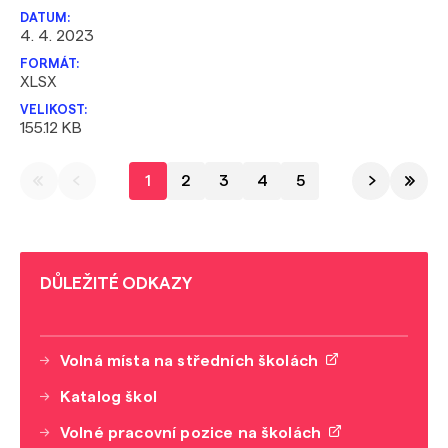
4. 4. 2023
XLSX
155.12 KB
1
2
3
4
5
DŮLEŽITÉ ODKAZY
Volná místa na středních školách
Katalog škol
Volné pracovní pozice na školách