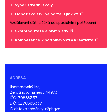
Výběr střední školy
Odbor školství na portálu jmk.cz
Vzdělávání dětí a žáků se speciálními potřebami
Školní soutěže a olympiády
Kompetence k podnikavosti a kreativitě
ADRESA
Jihomoravský kraj
Žerotínovo náměstí 449/3
IČO: 70888337
DIČ: CZ70888337
ID datové schránky: x2pbqzq