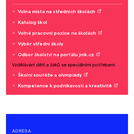
Volná místa na středních školách
Katalog škol
Volné pracovní pozice na školách
Výběr střední školy
Odbor školství na portálu jmk.cz
Vzdělávání dětí a žáků se speciálními potřebami
Školní soutěže a olympiády
Kompetence k podnikavosti a kreativitě
ADRESA