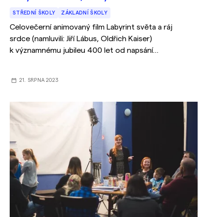
STŘEDNÍ ŠKOLY
ZÁKLADNÍ ŠKOLY
Celovečerní animovaný film Labyrint světa a ráj
srdce (namluvili: Jiří Lábus, Oldřich Kaiser)
k významnému jubileu 400 let od napsání
nejpopulárnější knihy J.A. Komenského. Na projektu
spoluprcovali přední komeniologyové i lektorské
21. SRPNA 2023
organizace. Zveme školy k návštěvě kina a využití
metodických materiálů k reflexi filmu zdarma.