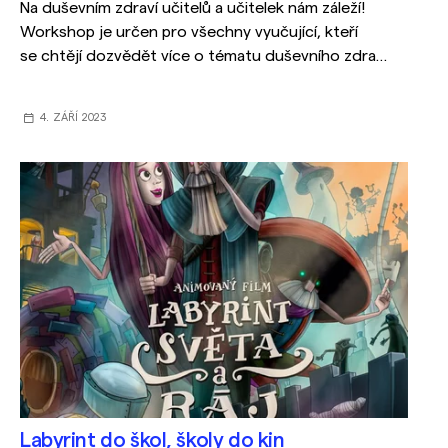
Na duševním zdraví učitelů a učitelek nám záleží!
Workshop je určen pro všechny vyučující, kteří
se chtějí dozvědět více o tématu duševního zdraví
a psychohygieny.
4. ZÁŘÍ 2023
Labyrint do škol, školy do kin