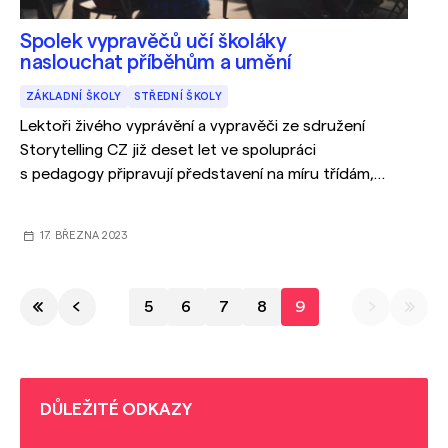
Spolek vypravěčů učí školáky
naslouchat příběhům a umění
ZÁKLADNÍ ŠKOLY
STŘEDNÍ ŠKOLY
Lektoři živého vyprávění a vypravěči ze sdružení
Storytelling CZ již deset let ve spolupráci
s pedagogy připravují představení na míru třídám,
osnovám, žákům i učitelům. Nabídku hodiny
storytellingu (tedy vyprávění příběhu) nabízejí
17. BŘEZNA 2023
i jihomoravským školám.
5
6
7
8
9
DŮLEŽITÉ ODKAZY