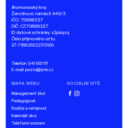
Jihomoravský kraj
Žerotínovo náměstí 449/3
IČO: 70888337
DIČ: CZ70888337
ID datové schránky: x2pbqzq
Číslo příjmového účtu:
27-7188260227/0100
Telefon:
541 651 111
E-mail:
posta@jmk.cz
MAPA WEBU
SOCIÁLNÍ SÍTĚ
Management škol
facebook
instagram
Pedagogové
Rodiče a veřejnost
Kalendář akcí
Telefonní seznam