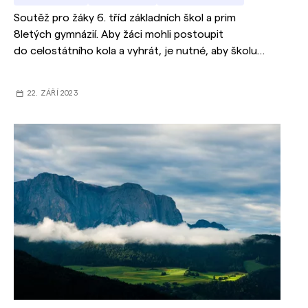
Soutěž pro žáky 6. tříd základních škol a prim
8letých gymnázií. Aby žáci mohli postoupit
do celostátního kola a vyhrát, je nutné, aby školu
do 3. ročníku zaregistroval jejich učitel či ředitel
školy.
22. ZÁŘÍ 2023