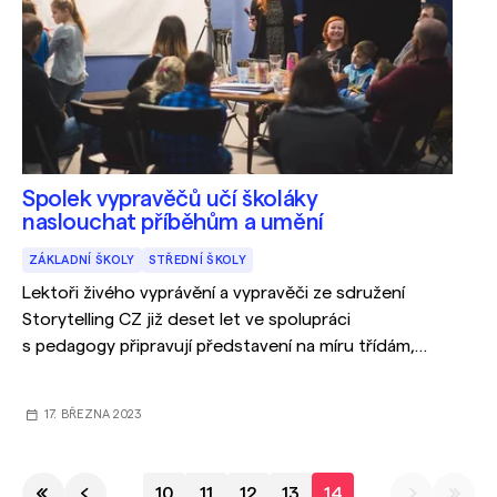
Spolek vypravěčů učí školáky
naslouchat příběhům a umění
ZÁKLADNÍ ŠKOLY
STŘEDNÍ ŠKOLY
Lektoři živého vyprávění a vypravěči ze sdružení
Storytelling CZ již deset let ve spolupráci
s pedagogy připravují představení na míru třídám,
osnovám, žákům i učitelům. Nabídku hodiny
storytellingu (tedy vyprávění příběhu) nabízejí
17. BŘEZNA 2023
i jihomoravským školám.
10
11
12
13
14