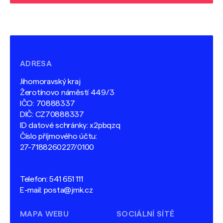
ADRESA
Jihomoravský kraj
Žerotínovo náměstí 449/3
IČO: 70888337
DIČ: CZ70888337
ID datové schránky: x2pbqzq
Číslo příjmového účtu:
27-7188260227/0100
Telefon:
541 651 111
E-mail:
posta@jmk.cz
MAPA WEBU
SOCIÁLNÍ SÍTĚ