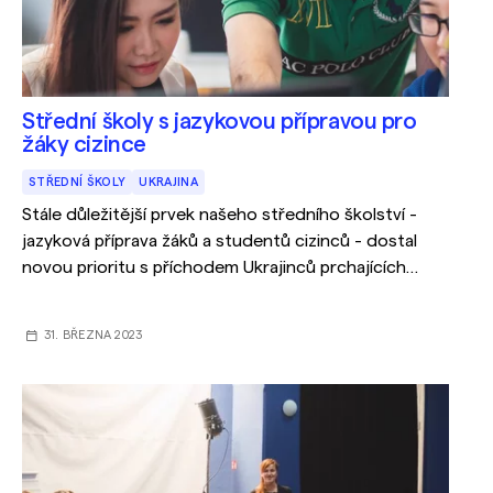
Střední školy s jazykovou přípravou pro
žáky cizince
STŘEDNÍ ŠKOLY
UKRAJINA
Stále důležitější prvek našeho středního školství -
jazyková příprava žáků a studentů cizinců - dostal
novou prioritu s příchodem Ukrajinců prchajících
před válkou
31. BŘEZNA 2023