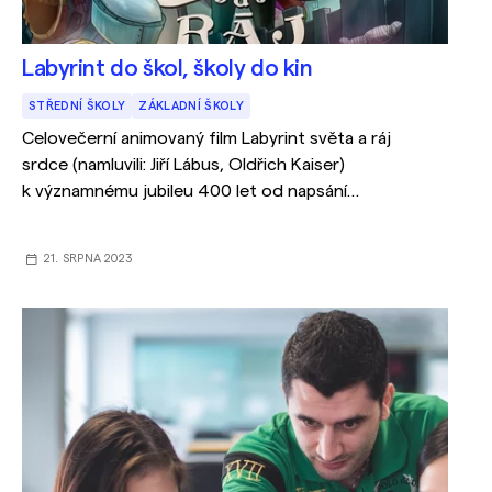
Labyrint do škol, školy do kin
STŘEDNÍ ŠKOLY
ZÁKLADNÍ ŠKOLY
Celovečerní animovaný film Labyrint světa a ráj
srdce (namluvili: Jiří Lábus, Oldřich Kaiser)
k významnému jubileu 400 let od napsání
nejpopulárnější knihy J.A. Komenského. Na projektu
spoluprcovali přední komeniologyové i lektorské
21. SRPNA 2023
organizace. Zveme školy k návštěvě kina a využití
metodických materiálů k reflexi filmu zdarma.