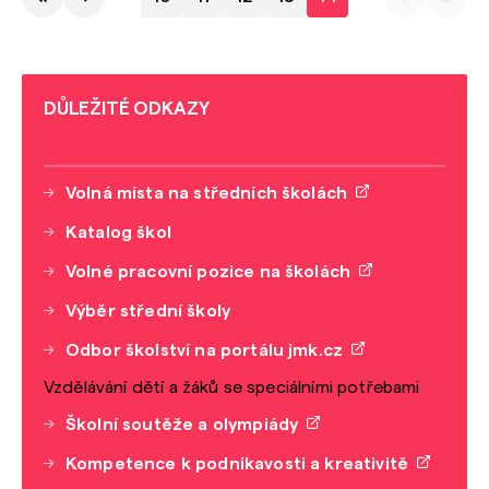
DŮLEŽITÉ ODKAZY
Volná místa na středních školách
Katalog škol
Volné pracovní pozice na školách
Výběr střední školy
Odbor školství na portálu jmk.cz
Vzdělávání dětí a žáků se speciálními potřebami
Školní soutěže a olympiády
Kompetence k podnikavosti a kreativitě