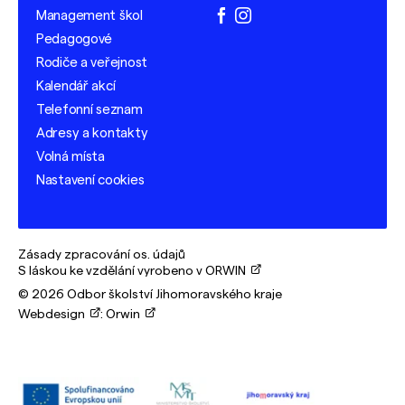
Management škol
facebook
instagram
Pedagogové
Rodiče a veřejnost
Kalendář akcí
Telefonní seznam
Adresy a kontakty
Volná místa
Nastavení cookies
Zásady zpracování os. údajů
S láskou ke vzdělání vyrobeno v ORWIN
© 2026 Odbor školství Jihomoravského kraje
Webdesign
:
Orwin