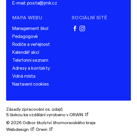
E-mail:
posta@jmk.cz
MAPA WEBU
SOCIÁLNÍ SÍTĚ
Management škol
facebook
instagram
Pedagogové
Rodiče a veřejnost
Kalendář akcí
Telefonní seznam
Adresy a kontakty
Volná místa
Nastavení cookies
Zásady zpracování os. údajů
S láskou ke vzdělání vyrobeno v ORWIN
© 2026 Odbor školství Jihomoravského kraje
Webdesign
:
Orwin