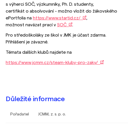
s výherci SOČ, výzkumníky, Ph. D. studenty,
certifikát o absolvování - možno vložit do žákovského
ePortfolia na
https://www.startid.cz/
,
možnost navázat prací v
SOČ
.
Pro středoškoláky ze škol v JMK je účast zdarma.
Přihlášení je závazné.
Témata dalších klubů najdete na
https://www.jcmm.cz/steam-kluby-pro-zaky/
Důležité informace
Pořadatel
JCMM, z. s. p. o.