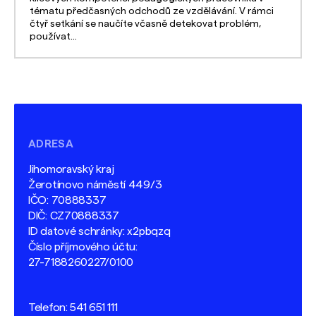
tématu předčasných odchodů ze vzdělávání. V rámci
čtyř setkání se naučíte včasně detekovat problém,
používat...
ADRESA
Jihomoravský kraj
Žerotínovo náměstí 449/3
IČO: 70888337
DIČ: CZ70888337
ID datové schránky: x2pbqzq
Číslo příjmového účtu:
27-7188260227/0100
Telefon:
541 651 111