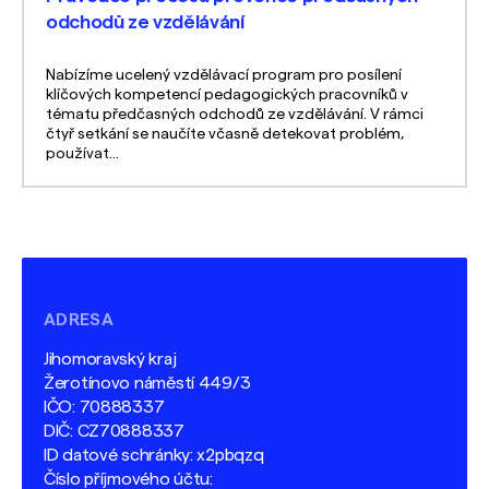
odchodů ze vzdělávání
Nabízíme ucelený vzdělávací program pro posílení
klíčových kompetencí pedagogických pracovníků v
tématu předčasných odchodů ze vzdělávání. V rámci
čtyř setkání se naučíte včasně detekovat problém,
používat...
ADRESA
Jihomoravský kraj
Žerotínovo náměstí 449/3
IČO: 70888337
DIČ: CZ70888337
ID datové schránky: x2pbqzq
Číslo příjmového účtu: