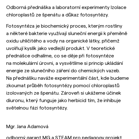
Odborná přednáška a laboratorní experimenty Izolace
chloroplastů ze špenátu a důkaz fotosyntézy.
Fotosyntéza je biochemický proces, kterým rostliny
a některé bakterie využívají sluneční energii k přeměně
oxidu uhličitého a vody na organické látky, přičemž
uvolňují kyslík jako vedlejší produkt. V teoretické
přednášce odhalíme, co se děje při fotosyntéze
na molekulární úrovni, a vysvětlíme si princip ukládání
energie ze slunečního záření do chemických vazeb.
Na přednášku naváže experimentální část, kde budeme
zkoumat průběh fotosyntézy pomocí chloroplastů
izolovaných ze špenátu. Zároveň si ukážeme účinek
diuronu, který funguje jako herbicid tím, že inhibuje
světelnou fázi fotosyntézy.
Mgr. Jana Adamová
odborný garant MG a STEAM pro pedagogy projekt