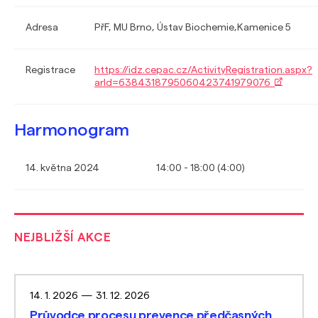
Adresa
PřF, MU Brno, Ústav Biochemie,Kamenice 5
Registrace
https://idz.cepac.cz/ActivityRegistration.aspx?
arId=6384318795060423741979076
Harmonogram
14. května 2024
14:00 - 18:00 (4:00)
NEJBLIŽŠÍ AKCE
14. 1. 2026
—
31. 12. 2026
Průvodce procesu prevence předčasných