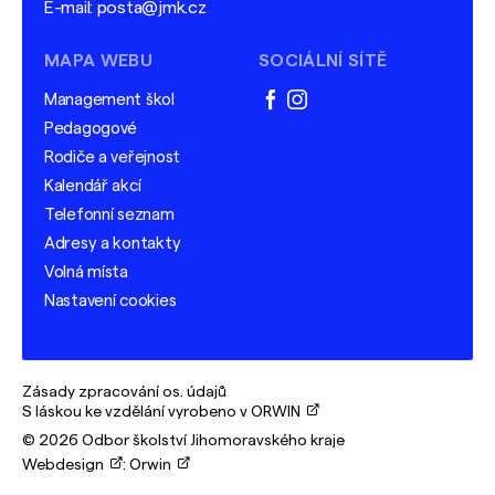
E-mail:
posta@jmk.cz
MAPA WEBU
SOCIÁLNÍ SÍTĚ
Management škol
facebook
instagram
Pedagogové
Rodiče a veřejnost
Kalendář akcí
Telefonní seznam
Adresy a kontakty
Volná místa
Nastavení cookies
Zásady zpracování os. údajů
S láskou ke vzdělání vyrobeno v ORWIN
© 2026 Odbor školství Jihomoravského kraje
Webdesign
:
Orwin