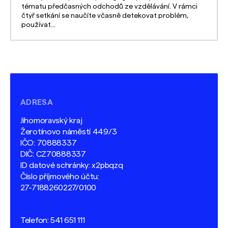
tématu předčasných odchodů ze vzdělávání. V rámci
čtyř setkání se naučíte včasně detekovat problém,
používat...
ADRESA
Jihomoravský kraj
Žerotínovo náměstí 449/3
IČO: 70888337
DIČ: CZ70888337
ID datové schránky: x2pbqzq
Číslo příjmového účtu:
27-7188260227/0100
Telefon:
541 651 111