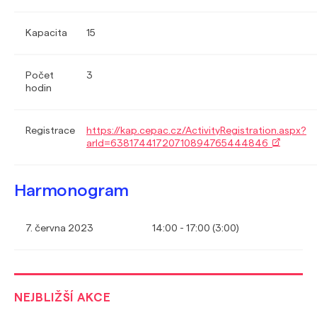
Kapacita
15
Počet
3
hodin
Registrace
https://kap.cepac.cz/ActivityRegistration.aspx?
arId=63817441720710894765444846
Harmonogram
7. června 2023
14:00 - 17:00 (3:00)
NEJBLIŽŠÍ AKCE