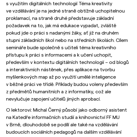
s využitím digitálních technologií Téma kreativity
ve vzdělávání je na jedné straně obtížně uchopitelnou
proklamací, na straně druhé představuje základní
požadavek na to, jak má edukace vypadat, zvláště
pokud jde o práci s nadanými žáky, ať již na druhém
stupni základních škol nebo na středních školách. Cílem
semináře bude společně s učiteli téma kreativního
přístupu k práci s informacemi a k učení uchopit,
především v kontextu digitálních technologií – od blogů
a interaktivních nástěnek, přes aplikace na tvorbu
myšlenkových map až po využití umělé inteligence
v běžné práci ve třídě. Příklady budou voleny především
z předmětů humanitních a z informatiky, což ale
nevylučuje zapojení učitelů jiných aprobací.
O lektorovi: Michal Černý působí jako odborný asistent
na Katedře informačních studií a knihovnictví FF MU
v Brně, dlouhodobě se podílí ale také na vzdělávání
budoucích sociálních pedagogů na dalším vzdělávání