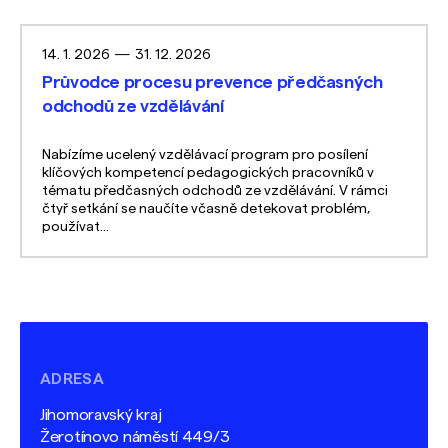
14. 1. 2026
—
31. 12. 2026
Průvodce procesu prevence předčasných
odchodů ze vzdělávání
Nabízíme ucelený vzdělávací program pro posílení
klíčových kompetencí pedagogických pracovníků v
tématu předčasných odchodů ze vzdělávání. V rámci
čtyř setkání se naučíte včasně detekovat problém,
používat...
ADRESA
Jihomoravský kraj
Žerotínovo náměstí 449/3