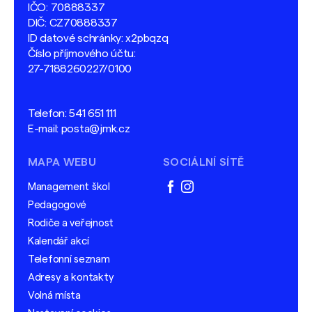
IČO: 70888337
DIČ: CZ70888337
ID datové schránky: x2pbqzq
Číslo příjmového účtu:
27-7188260227/0100
Telefon:
541 651 111
E-mail:
posta@jmk.cz
MAPA WEBU
SOCIÁLNÍ SÍTĚ
Management škol
facebook
instagram
Pedagogové
Rodiče a veřejnost
Kalendář akcí
Telefonní seznam
Adresy a kontakty
Volná místa