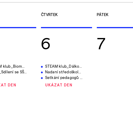
ČTVRTEK
PÁTEK
6
7
lub_Biomechanika
STEAM klub_Dálkový průzkum Země
ní se SŠ (Jílová + Slavkov)
Nadaní středoškoláci - jak rozvíjet jejich potenciál
Setkání pedagogů v rámci STEAM, odborná přednáška CERMAT
AT DEN
UKÁZAT DEN