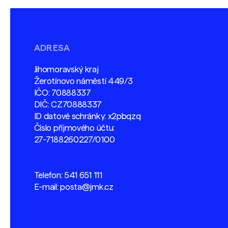
ADRESA
Jihomoravský kraj
Žerotínovo náměstí 449/3
IČO: 70888337
DIČ: CZ70888337
ID datové schránky: x2pbqzq
Číslo příjmového účtu:
27-7188260227/0100
Telefon:
541 651 111
E-mail:
posta@jmk.cz