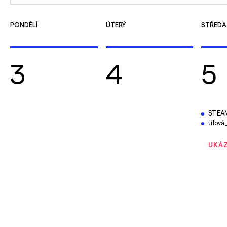
PONDĚLÍ
ÚTERÝ
STŘEDA
3
4
5
STEAM k
Jílová_Sdíle
UKÁZ