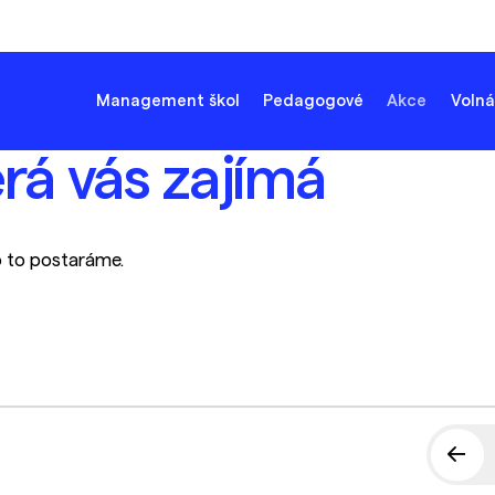
Management škol
Pedagogové
Akce
Volná
erá vás zajímá
o to postaráme.