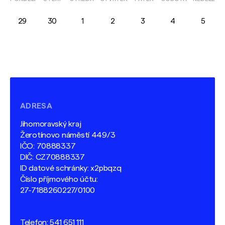
29
30
1
2
3
4
5
ADRESA
Jihomoravský kraj
Žerotínovo náměstí 449/3
IČO: 70888337
DIČ: CZ70888337
ID datové schránky: x2pbqzq
Číslo příjmového účtu:
27-7188260227/0100
Telefon:
541 651 111