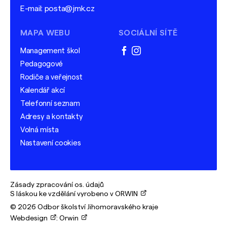
E-mail:
posta@jmk.cz
MAPA WEBU
SOCIÁLNÍ SÍTĚ
Management škol
facebook
instagram
Pedagogové
Rodiče a veřejnost
Kalendář akcí
Telefonní seznam
Adresy a kontakty
Volná místa
Nastavení cookies
Zásady zpracování os. údajů
S láskou ke vzdělání vyrobeno v ORWIN
© 2026 Odbor školství Jihomoravského kraje
Webdesign
:
Orwin