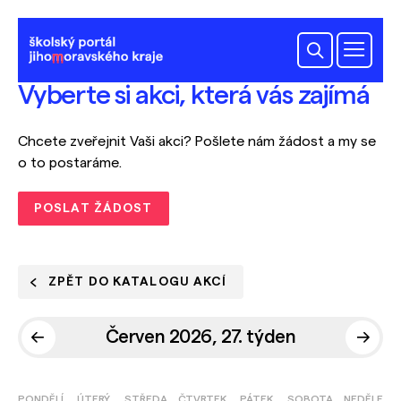
Vyberte si akci, která vás zajímá
Chcete zveřejnit Vaši akci? Pošlete nám žádost a my se
o to postaráme.
POSLAT ŽÁDOST
ZPĚT DO KATALOGU AKCÍ
Červen 2026, 27. týden
PONDĚLÍ
ÚTERÝ
STŘEDA
ČTVRTEK
PÁTEK
SOBOTA
NEDĚLE