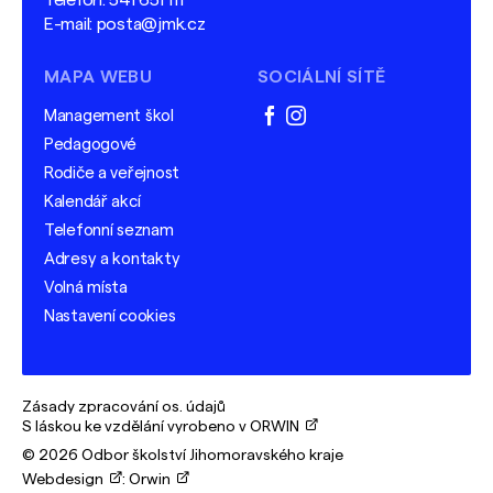
Telefon:
541 651 111
E-mail:
posta@jmk.cz
MAPA WEBU
SOCIÁLNÍ SÍTĚ
Management škol
facebook
instagram
Pedagogové
Rodiče a veřejnost
Kalendář akcí
Telefonní seznam
Adresy a kontakty
Volná místa
Nastavení cookies
Zásady zpracování os. údajů
S láskou ke vzdělání vyrobeno v ORWIN
© 2026 Odbor školství Jihomoravského kraje
Webdesign
:
Orwin