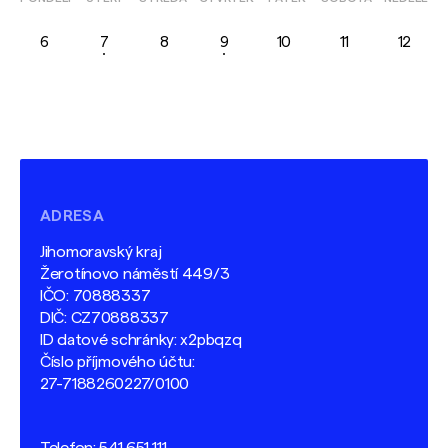
6
7
8
9
10
11
12
ADRESA
Jihomoravský kraj
Žerotínovo náměstí 449/3
IČO: 70888337
DIČ: CZ70888337
ID datové schránky: x2pbqzq
Číslo příjmového účtu:
27-7188260227/0100