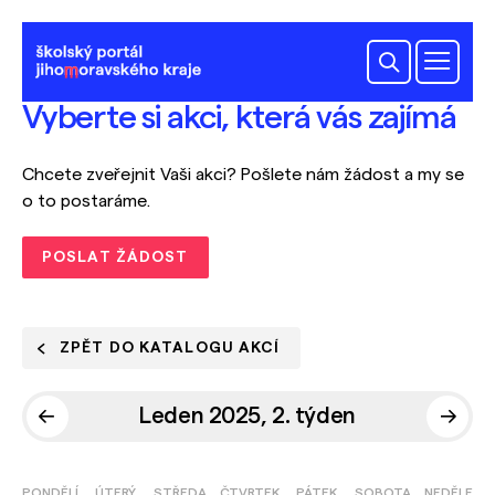
Vyberte si akci, která vás zajímá
Chcete zveřejnit Vaši akci? Pošlete nám žádost a my se
o to postaráme.
POSLAT ŽÁDOST
ZPĚT DO KATALOGU AKCÍ
Leden 2025, 2. týden
PONDĚLÍ
ÚTERÝ
STŘEDA
ČTVRTEK
PÁTEK
SOBOTA
NEDĚLE