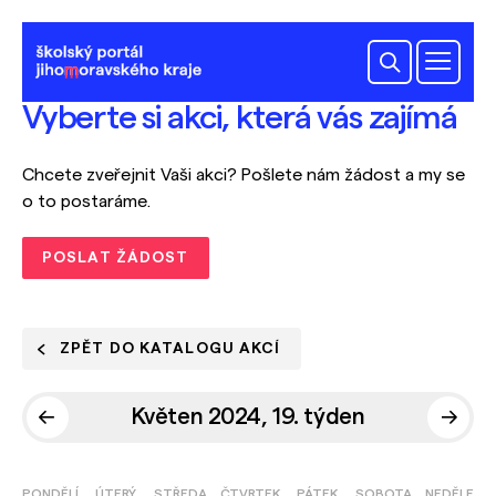
Vyberte si akci, která vás zajímá
Chcete zveřejnit Vaši akci? Pošlete nám žádost a my se
o to postaráme.
POSLAT ŽÁDOST
ZPĚT DO KATALOGU AKCÍ
Květen 2024, 19. týden
PONDĚLÍ
ÚTERÝ
STŘEDA
ČTVRTEK
PÁTEK
SOBOTA
NEDĚLE