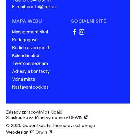
Telefon:
541 651 111
E-mail:
posta@jmk.cz
MAPA WEBU
SOCIÁLNÍ SÍTĚ
Management škol
facebook
instagram
Pedagogové
Rodiče a veřejnost
Kalendář akcí
Telefonní seznam
Adresy a kontakty
Volná místa
Nastavení cookies
Zásady zpracování os. údajů
S láskou ke vzdělání vyrobeno v ORWIN
© 2026 Odbor školství Jihomoravského kraje
Webdesign
:
Orwin