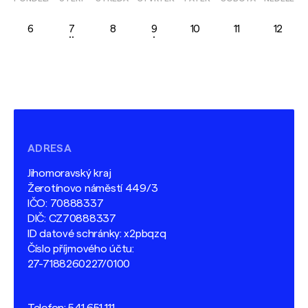
6
7
8
9
10
11
12
ADRESA
Jihomoravský kraj
Žerotínovo náměstí 449/3
IČO: 70888337
DIČ: CZ70888337
ID datové schránky: x2pbqzq
Číslo příjmového účtu:
27-7188260227/0100