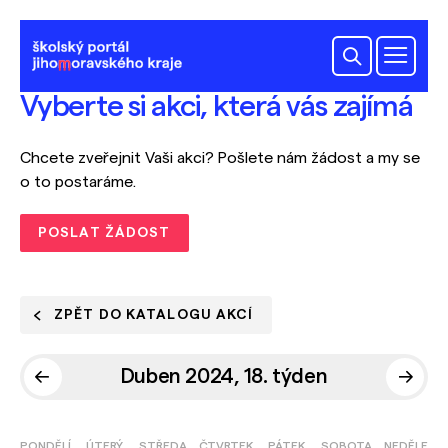
Vyberte si akci, která vás zajímá
Chcete zveřejnit Vaši akci? Pošlete nám žádost a my se
o to postaráme.
POSLAT ŽÁDOST
ZPĚT DO KATALOGU AKCÍ
Duben 2024, 18. týden
PONDĚLÍ
ÚTERÝ
STŘEDA
ČTVRTEK
PÁTEK
SOBOTA
NEDĚLE