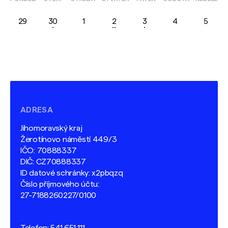
29
30
1
2
3
4
5
ADRESA
Jihomoravský kraj
Žerotínovo náměstí 449/3
IČO: 70888337
DIČ: CZ70888337
ID datové schránky: x2pbqzq
Číslo příjmového účtu:
27-7188260227/0100