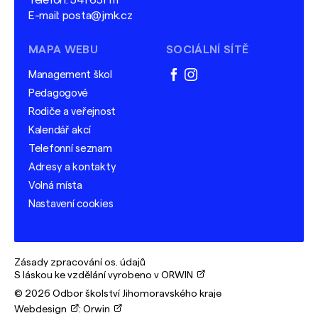
Telefon:
541 651 111
E-mail:
posta@jmk.cz
MAPA WEBU
SOCIÁLNÍ SÍTĚ
Management škol
facebook
instagram
Pedagogové
Rodiče a veřejnost
Kalendář akcí
Telefonní seznam
Adresy a kontakty
Volná místa
Nastavení cookies
Zásady zpracování os. údajů
S láskou ke vzdělání vyrobeno v ORWIN
© 2026 Odbor školství Jihomoravského kraje
Webdesign
:
Orwin