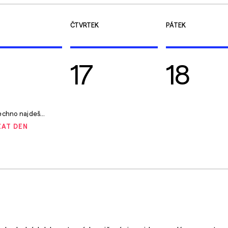
ČTVRTEK
PÁTEK
17
18
najdeš pod kůží zvířete?
AT DEN