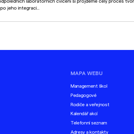
 odpoledních laboratorních cvičení si projdeme celý proces tv
o jeho integraci...
MAPA WEBU
Management škol
Pedagogové
Rodiče a veřejnost
Kalendář akcí
Telefonní seznam
Adresy a kontakty