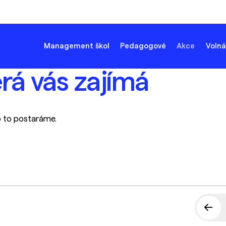
Management škol
Pedagogové
Akce
Volná
erá vás zajímá
o to postaráme.