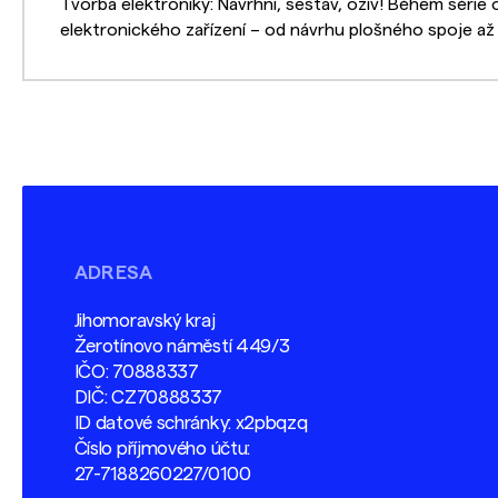
Tvorba elektroniky: Navrhni, sestav, oživ! Během série
elektronického zařízení – od návrhu plošného spoje až p
ADRESA
Jihomoravský kraj
Žerotínovo náměstí 449/3
IČO: 70888337
DIČ: CZ70888337
ID datové schránky: x2pbqzq
Číslo příjmového účtu:
27-7188260227/0100