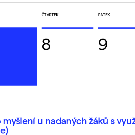
ČTVRTEK
PÁTEK
8
9
o myšlení u nadaných žáků s vyu
ne)