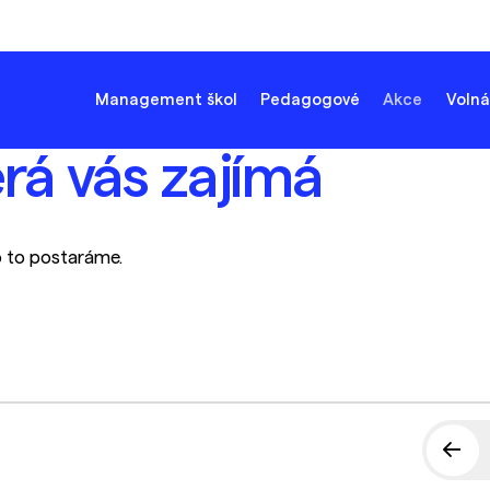
Management škol
Pedagogové
Akce
Volná
erá vás zajímá
o to postaráme.