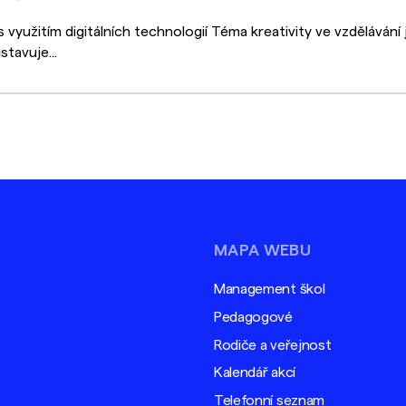
využitím digitálních technologií Téma kreativity ve vzdělávání 
tavuje...
MAPA WEBU
Management škol
Pedagogové
Rodiče a veřejnost
Kalendář akcí
Telefonní seznam