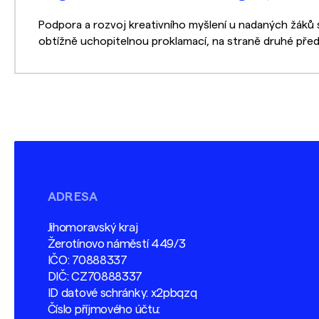
Podpora a rozvoj kreativního myšlení u nadaných žáků s 
obtížně uchopitelnou proklamací, na straně druhé předs
ADRESA
Jihomoravský kraj
Žerotínovo náměstí 449/3
IČO: 70888337
DIČ: CZ70888337
ID datové schránky: x2pbqzq
Číslo příjmového účtu: