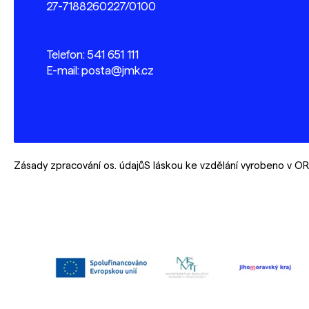
27-7188260227/0100
Telefon:
541 651 111
E-mail:
posta@jmk.cz
Zásady zpracování os. údajů
S láskou ke vzdělání vyrobeno v 