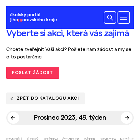
Vyberte si akci, která vás zajímá
Chcete zveřejnit Vaši akci? Pošlete nám žádost a my se
o to postaráme.
POSLAT ŽÁDOST
ZPĚT DO KATALOGU AKCÍ
Prosinec 2023, 49. týden
PONDĚLÍ
ÚTERÝ
STŘEDA
ČTVRTEK
PÁTEK
SOBOTA
NEDĚLE