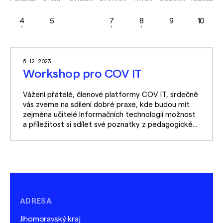
4
5
6
7
8
9
10
6. 12. 2023
Workshop pro COV IT
Vážení přátelé, členové platformy COV IT, srdečně
vás zveme na sdílení dobré praxe, kde budou mít
zejména učitelé Informačních technologií možnost
a příležitost si sdílet své poznatky z pedagogické...
ADRESA
Jihomoravský kraj