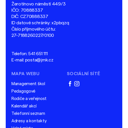
Žerotínovo náměstí 449/3
IČO: 70888337
DIČ: CZ70888337
ID datové schránky: x2pbqzq
Číslo příjmového účtu:
27-7188260227/0100
Telefon:
541 651 111
E-mail:
posta@jmk.cz
MAPA WEBU
SOCIÁLNÍ SÍTĚ
Management škol
facebook
instagram
Pedagogové
Rodiče a veřejnost
Kalendář akcí
Telefonní seznam
Adresy a kontakty