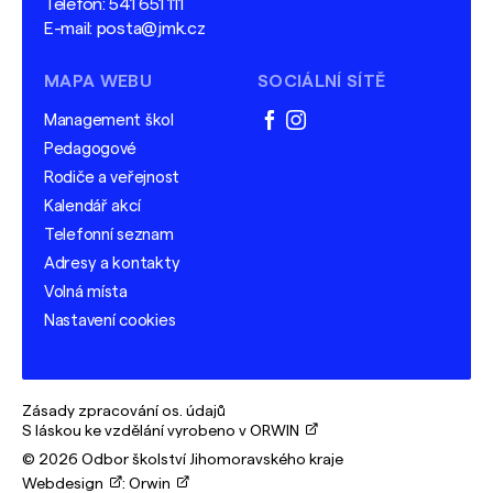
Telefon:
541 651 111
E-mail:
posta@jmk.cz
MAPA WEBU
SOCIÁLNÍ SÍTĚ
Management škol
facebook
instagram
Pedagogové
Rodiče a veřejnost
Kalendář akcí
Telefonní seznam
Adresy a kontakty
Volná místa
Nastavení cookies
Zásady zpracování os. údajů
S láskou ke vzdělání vyrobeno v ORWIN
© 2026 Odbor školství Jihomoravského kraje
Webdesign
:
Orwin