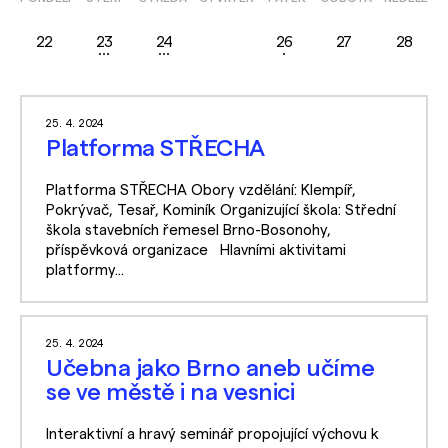
22
23
24
25
26
27
28
25. 4. 2024
Platforma STŘECHA
Platforma STŘECHA Obory vzdělání: Klempíř,
Pokrývač, Tesař, Kominík Organizující škola: Střední
škola stavebních řemesel Brno-Bosonohy,
příspěvková organizace Hlavními aktivitami
platformy...
25. 4. 2024
Učebna jako Brno aneb učíme
se ve městě i na vesnici
Interaktivní a hravý seminář propojující výchovu k