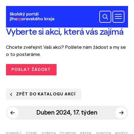
Vyberte si akci, která vás zajímá
Chcete zveřejnit Vaši akci? Pošlete nám žádost a my se
o to postaráme.
POSLAT ŽÁDOST
ZPĚT DO KATALOGU AKCÍ
Duben 2024, 17. týden
PONDĚLÍ
ÚTERÝ
STŘEDA
ČTVRTEK
PÁTEK
SOBOTA
NEDĚLE